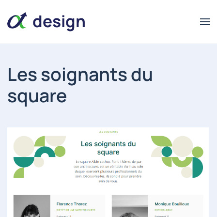
design
Les soignants du
square
alpha
alpha
design