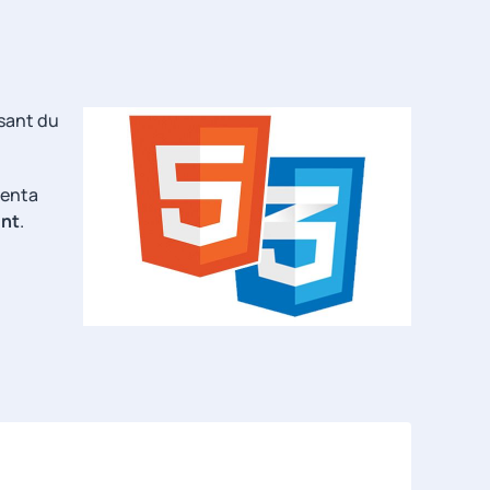
isant du
menta
nt
.