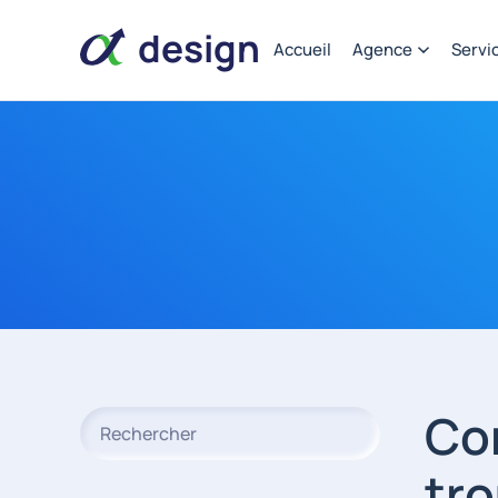
design
Accueil
Agence
Servi
alpha
alpha
design
Com
Type 2 or more characters for results.
tro