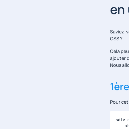
en 
Saviez-v
CSS ?
Cela peu
ajouter d
Nous all
1èr
Pour cet
<
div
<