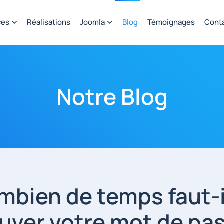
ces
Réalisations
Joomla
Blog
Témoignages
Cont
Notre Blog
bien de temps faut-il
uver votre mot de pa