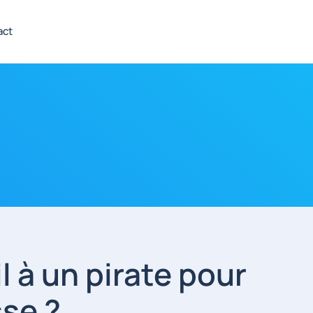
act
 à un pirate pour
sse ?