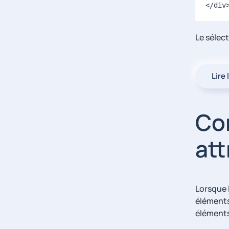
</
div
Le sélect
Lire 
Co
att
Lorsque l
éléments
éléments 