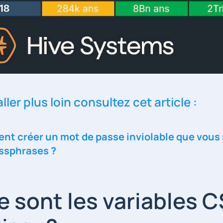
ller plus loin consultez cet article :
t créer un mot de passe inviolable que vous 
ssphrases ?
e sont les variables 