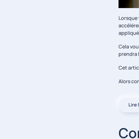
Lorsque 
accélérer
appliqué
Cela vous
prendra l
Cet arti
Alors c
Lire 
Com