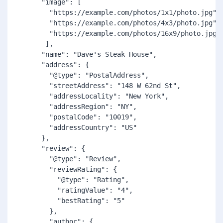
      "image": [

        "https://example.com/photos/1x1/photo.jpg",

        "https://example.com/photos/4x3/photo.jpg",

        "https://example.com/photos/16x9/photo.jpg"

       ],

      "name": "Dave's Steak House",

      "address": {

        "@type": "PostalAddress",

        "streetAddress": "148 W 62nd St",

        "addressLocality": "New York",

        "addressRegion": "NY",

        "postalCode": "10019",

        "addressCountry": "US"

      },

      "review": {

        "@type": "Review",

        "reviewRating": {

          "@type": "Rating",

          "ratingValue": "4",

          "bestRating": "5"

        },

        "author": {
