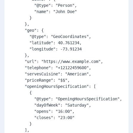
          "@type": "Person",

          "name": "John Doe"

        }

      },

      "geo": {

        "@type": "GeoCoordinates",

        "latitude": 40.761234,

        "longitude": -73.91234

      },

      "url": "https://www.example.com",

      "telephone": "+12122459600",

      "servesCuisine": "American",

      "priceRange": "$$",

      "openingHoursSpecification": [

        {

          "@type": "OpeningHoursSpecification",

          "dayOfWeek": "Saturday",

          "opens": "16:00",

          "closes": "23:00"

        }

      ],
