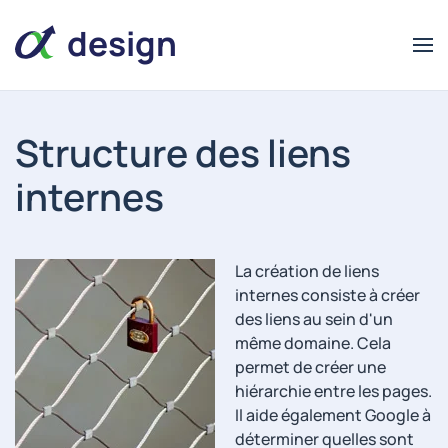
design
Structure des liens
internes
alpha
alpha
design
La création de liens
internes consiste à créer
des liens au sein d'un
même domaine. Cela
permet de créer une
hiérarchie entre les pages.
Il aide également Google à
déterminer quelles sont